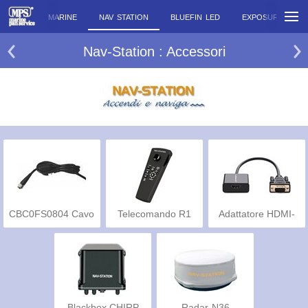
COBRA MARINE
NAV STATION
BLUEFIN LED
EXPOSURE LIGH
Nav-Station : Accessori
CBC0FS0804 Cavo
Telecomando R1
Adattatore HDMI-
VGA
Blackbox CHIRP
Radar-N36