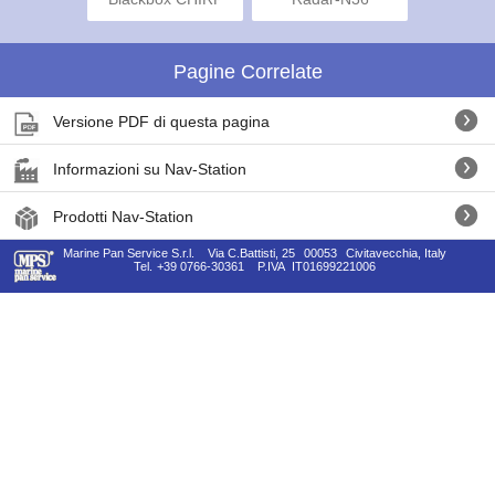
Pagine Correlate
Versione PDF di questa pagina
Informazioni su Nav-Station
Prodotti Nav-Station
Marine Pan Service S.r.l.
Via C.Battisti, 25
00053
Civitavecchia, Italy
Tel.
+39 0766-30361
P.IVA
IT01699221006