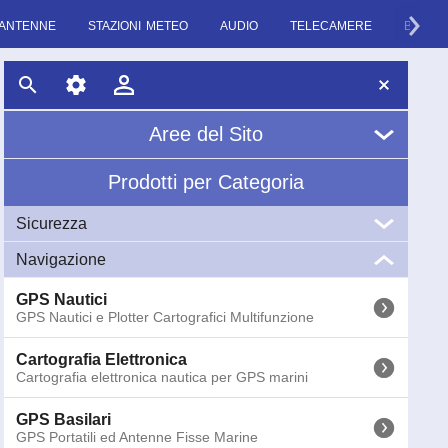
ANTENNE
STAZIONI METEO
AUDIO
TELECAMERE
BINOCO
Aree del Sito
Prodotti per Categoria
Home
Sicurezza
Chi Siamo
Navigazione
VHF
News
VHF Marini Portatili e Fissi
GPS Nautici
GPS Nautici e Plotter Cartografici Multifunzione
EPIRB
Glossario
EPIRB GME Radio Boe di Emergenza COSPAS-
SARSAT
Cartografia Elettronica
Cartografia elettronica nautica per GPS marini
AIS
AIS (Automatic Identification System) Ricevitori e
GPS Basilari
Transponder
GPS Portatili ed Antenne Fisse Marine