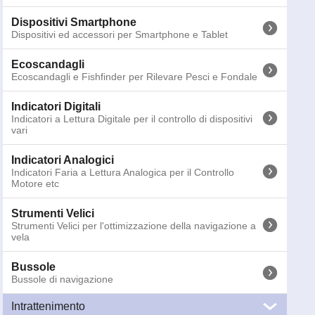
Binocoli
Dispositivi Smartphone
Binocoli Marini per la nautica
Dispositivi ed accessori per Smartphone e Tablet
Torce Emergenza
Ecoscandagli
Torce di Emergenza e per la sicurezza delle attività in
Ecoscandagli e Fishfinder per Rilevare Pesci e Fondale
notturna
Indicatori Digitali
Altri Segnalatori
Indicatori a Lettura Digitale per il controllo di dispositivi
SART, Sistemi MOB e Gas Detector
vari
Telecamere
Indicatori Analogici
Telecamere marine per Sorveglianza e Navigazione
Indicatori Faria a Lettura Analogica per il Controllo
Motore etc
Antenne
Antenne Nautiche VHF, TV, WiFi, AIS, FM e CB
Strumenti Velici
Strumenti Velici per l'ottimizzazione della navigazione a
vela
Bussole
Bussole di navigazione
Intrattenimento