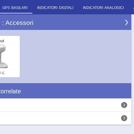
GPS BASILARI
INDICATORI DIGITALI
INDICATORI ANALOGICI
 : Accessori
ut
-6
orrelate